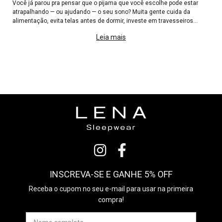
Você já parou pra pensar que o pijama que você escolhe pode estar
atrapalhando — ou ajudando — o seu sono? Muita gente cuida da
alimentação, evita telas antes de dormir, investe em travesseiros
bons... mas esquece que a roupa que usamos pra deitar ta
Leia mais
INSCREVA-SE E GANHE 5% OFF
Receba o cupom no seu e-mail para usar na primeira
compra!